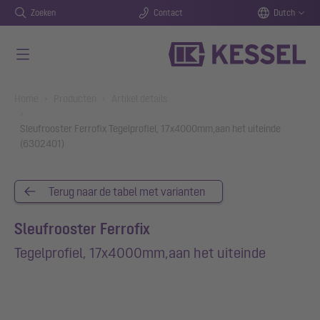
Zoeken
Contact
Dutch
Naar de hoofdinhoud gaan
You are here:
Home
Producten
Artikel details
Sleufrooster Ferrofix Tegelprofiel, 17x4000mm,aan het uiteinde
(6302401)
Terug naar de tabel met varianten
Sleufrooster Ferrofix
Tegelprofiel, 17x4000mm,aan het uiteinde