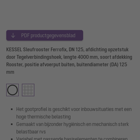
PDF productgegevensblad
KESSEL Sleufrooster Ferrofix, DN 125, afdichting opzetstuk
door Tegelverbindingshoek, lengte 4000 mm, soort afdekking
Rooster, positie afvoerput buiten, buitendiameter (DA) 125
mm
Het gootprofiel is geschikt voor inbouwsituaties met een
hoge thermische belasting
Gemaakt van bijzonder hygiënisch en mechanisch sterk
belastbaar rvs
Variabel met passende basiselementen te combineren