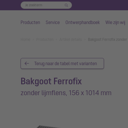
Producten
Service
Ontwerphandboek
Wie zijn wij
Naar de hoofdinhoud gaan
You are here:
Home
Producten
Artikel details
Bakgoot Ferrofix zonder
Terug naar de tabel met varianten
Bakgoot Ferrofix
zonder lijmflens, 156 x 1014 mm