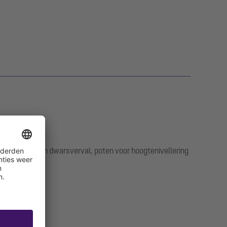
len, langs- en dwarsverval, poten voor hoogtenivellering