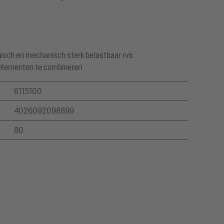
isch en mechanisch sterk belastbaar rvs
selementen te combineren
6115100
4026092098899
80