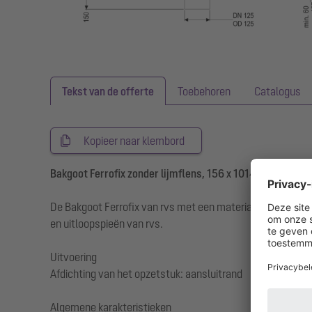
Tekst van de offerte
Toebehoren
Catalogus
Kopieer naar klembord
Bakgoot Ferrofix zonder lijmflens, 156 x 1014 mm
De Bakgoot Ferrofix van rvs met een materiaaldikte van 2
en uitloopspieën van rvs.
Uitvoering
Afdichting van het opzetstuk: aansluitrand
Algemene karakteristieken