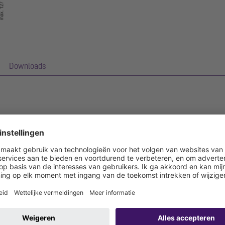
Downloads
,0 mm (in dompelbad gebeitst) is uitgerust met geslepen roosterlamel