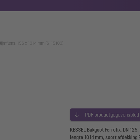
 lijmflens, 156 x 1014 mm (6115100)
PDF productgegevensblad
KESSEL Bakgoot Ferrofix, DN 125,
lengte 1014 mm, soort afdekking 