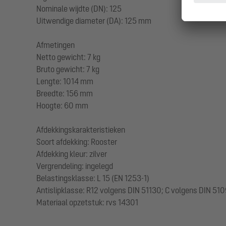
Nominale wijdte (DN): 125
Uitwendige diameter (DA): 125 mm
Afmetingen
Netto gewicht: 7 kg
Bruto gewicht: 7 kg
Lengte: 1014 mm
Breedte: 156 mm
Hoogte: 60 mm
Afdekkingskarakteristieken
Soort afdekking: Rooster
Afdekking kleur: zilver
Vergrendeling: ingelegd
Belastingsklasse: L 15 (EN 1253-1)
Antislipklasse: R12 volgens DIN 51130; C volgens DIN 51