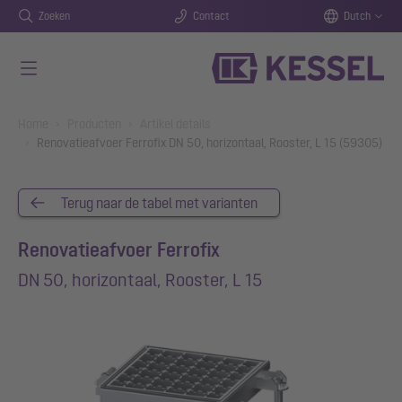
Zoeken
Contact
Dutch
Naar de hoofdinhoud gaan
You are here:
Home
Producten
Artikel details
Renovatieafvoer Ferrofix DN 50, horizontaal, Rooster, L 15 (59305)
Terug naar de tabel met varianten
Renovatieafvoer Ferrofix
DN 50, horizontaal, Rooster, L 15