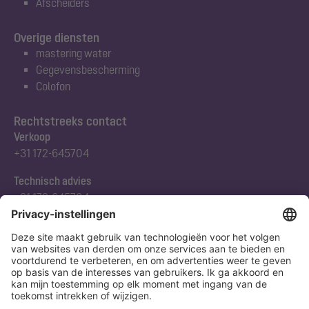
Afscheiders
Overige diensten
mastering water
Gegevensbescherming
Colofon
Rechtstreeks contact
Verkoop
+31 172-645704
Technisch advies
+31 172-645704
Abonneert u zich op onze nieuwsbrief
Nu aanmelden