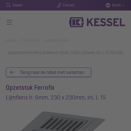
Zoeken
Contact
Dutch
Naar de hoofdinhoud gaan
You are here:
Home
Producten
Artikel details
Opzetstuk Ferrofix Lijmflens h: 6mm, 230 x 230mm, inl. L 15 (55138)
Terug naar de tabel met varianten
Opzetstuk Ferrofix
Lijmflens h: 6mm, 230 x 230mm, inl. L 15