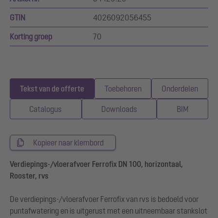
GTIN
4026092056455
Korting groep
70
Tekst van de offerte
Toebehoren
Onderdelen
Catalogus
Downloads
BIM
Kopieer naar klembord
Verdiepings-/vloerafvoer Ferrofix DN 100, horizontaal,
Rooster, rvs
De verdiepings-/vloerafvoer Ferrofix van rvs is bedoeld voor
puntafwatering en is uitgerust met een uitneembaar stankslot