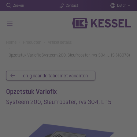
Zoeken
Contact
Dutch
Naar de hoofdinhoud gaan
You are here:
Home
Producten
Artikel details
Opzetstuk Variofix Systeem 200, Sleufrooster, rvs 304, L 15 (48978)
Terug naar de tabel met varianten
Opzetstuk Variofix
Systeem 200, Sleufrooster, rvs 304, L 15