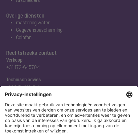
Overige diensten
mastering water
Gegevensbescherming
Colofon
Rechtstreeks contact
Verkoop
+31 172-645704
Technisch advies
+31 172-645704
Abonneert u zich op onze nieuwsbrief
Nu aanmelden