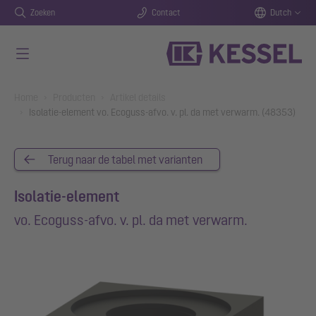
Zoeken
Contact
Dutch
Naar de hoofdinhoud gaan
You are here:
Home
Producten
Artikel details
Isolatie-element vo. Ecoguss-afvo. v. pl. da met verwarm. (48353)
Terug naar de tabel met varianten
Isolatie-element
vo. Ecoguss-afvo. v. pl. da met verwarm.