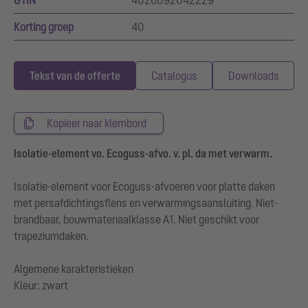
GTIN
4026092042229
Korting groep
40
Tekst van de offerte
Catalogus
Downloads
Kopieer naar klembord
Isolatie-element vo. Ecoguss-afvo. v. pl. da met verwarm.
Isolatie-element voor Ecoguss-afvoeren voor platte daken
met persafdichtingsflens en verwarmingsaansluiting. Niet-
brandbaar, bouwmateriaalklasse A1. Niet geschikt voor
trapeziumdaken.
Algemene karakteristieken
Kleur: zwart