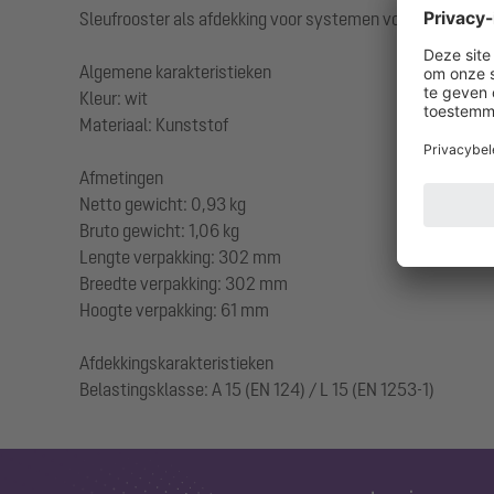
Sleufrooster als afdekking voor systemen voor vloerinbo
Algemene karakteristieken
Kleur: wit
Materiaal: Kunststof
Afmetingen
Netto gewicht: 0,93 kg
Bruto gewicht: 1,06 kg
Lengte verpakking: 302 mm
Breedte verpakking: 302 mm
Hoogte verpakking: 61 mm
Afdekkingskarakteristieken