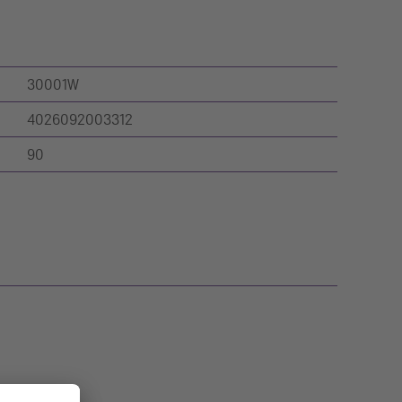
30001W
4026092003312
90