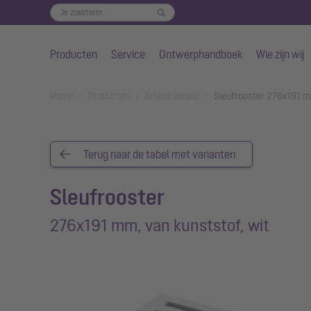
Producten
Service
Ontwerphandboek
Wie zijn wij
Naar de hoofdinhoud gaan
You are here:
Home
Producten
Artikel details
Sleufrooster 276x191 m
Terug naar de tabel met varianten
Sleufrooster
276x191 mm, van kunststof, wit