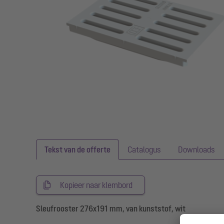
Tekst van de offerte
Catalogus
Downloads
Kopieer naar klembord
Sleufrooster 276x191 mm, van kunststof, wit