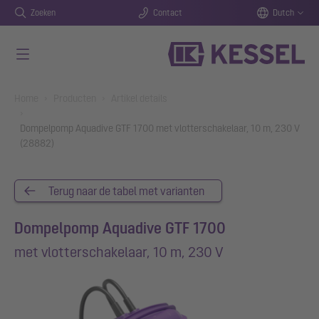
Zoeken
Contact
Dutch
Naar de hoofdinhoud gaan
You are here:
Home
Producten
Artikel details
Dompelpomp Aquadive GTF 1700 met vlotterschakelaar, 10 m, 230 V
(28882)
Terug naar de tabel met varianten
Dompelpomp Aquadive GTF 1700
met vlotterschakelaar, 10 m, 230 V