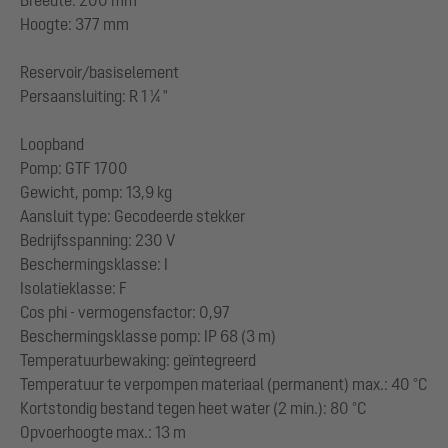
Breedte: 200 mm
Hoogte: 377 mm
Reservoir/basiselement
Persaansluiting: R 1 ¼ "
Loopband
Pomp: GTF 1700
Gewicht, pomp: 13,9 kg
Aansluit type: Gecodeerde stekker
Bedrijfsspanning: 230 V
Beschermingsklasse: I
Isolatieklasse: F
Cos phi - vermogensfactor: 0,97
Beschermingsklasse pomp: IP 68 (3 m)
Temperatuurbewaking: geïntegreerd
Temperatuur te verpompen materiaal (permanent) max.: 40 °C
Kortstondig bestand tegen heet water (2 min.): 80 °C
Opvoerhoogte max.: 13 m