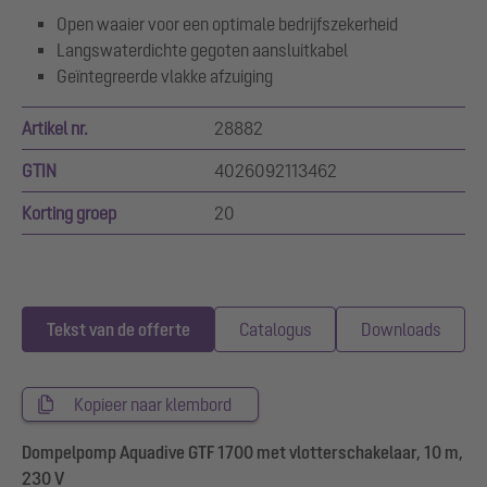
Open waaier voor een optimale bedrijfszekerheid
Langswaterdichte gegoten aansluitkabel
Geïntegreerde vlakke afzuiging
Artikel nr.
28882
GTIN
4026092113462
Korting groep
20
Tekst van de offerte
Catalogus
Downloads
Kopieer naar klembord
Dompelpomp Aquadive GTF 1700 met vlotterschakelaar, 10 m,
230 V