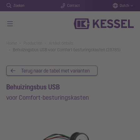
Zoeken
Contact
Dutch
Naar de hoofdinhoud gaan
You are here:
Home
Producten
Artikel details
Behuizingsbus USB voor Comfort-besturingskasten (28785)
Terug naar de tabel met varianten
Behuizingsbus USB
voor Comfort-besturingskasten