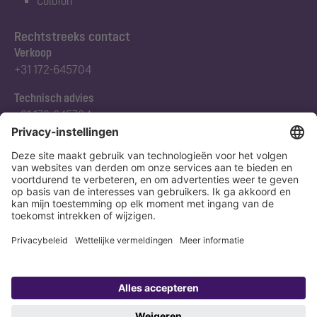
Colofon
Rechtstreeks contact
Verkoop
+31 172-645704
Technisch advies
+31 172-645704
Abonneert u zich op onze nieuwsbrief
Nu aanmelden
Verklaring
Colofon
Copyright 1998-2026 KESSEL SE + Co. KG, Bahnhofstraße 31, 85101 Lenting,