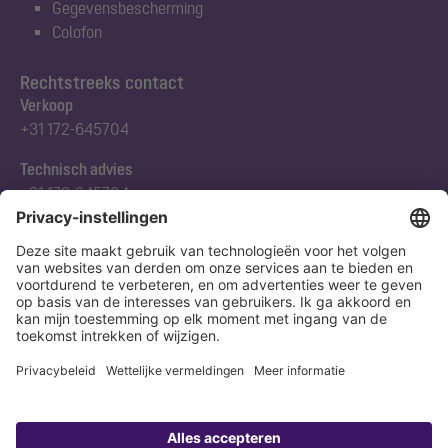
Gegevensbescherming
Colofon
Rechtstreeks contact
Verkoop
+31 172-645704
Technisch advies
+31 172-645704
Abonneert u zich op onze nieuwsbrief
Nu aanmelden
Verklaring
Colofon