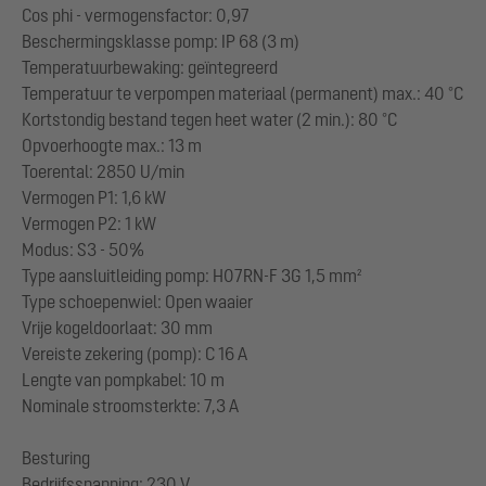
Cos phi - vermogensfactor: 0,97
Beschermingsklasse pomp: IP 68 (3 m)
Temperatuurbewaking: geïntegreerd
Temperatuur te verpompen materiaal (permanent) max.: 40 °C
Kortstondig bestand tegen heet water (2 min.): 80 °C
Opvoerhoogte max.: 13 m
Toerental: 2850 U/min
Vermogen P1: 1,6 kW
Vermogen P2: 1 kW
Modus: S3 - 50%
Type aansluitleiding pomp: H07RN-F 3G 1,5 mm²
Type schoepenwiel: Open waaier
Vrije kogeldoorlaat: 30 mm
Vereiste zekering (pomp): C 16 A
Lengte van pompkabel: 10 m
Nominale stroomsterkte: 7,3 A
Besturing
Bedrijfsspanning: 230 V