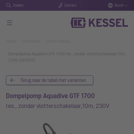
Zoeken
Contact
Dutch
Naar de hoofdinhoud gaan
You are here:
Home
Producten
Artikel details
Dompelpomp Aquadive GTF 1700 res., zonder vlotterschakelaar,10m,
230V (28782C)
Terug naar de tabel met varianten
Dompelpomp Aquadive GTF 1700
res., zonder vlotterschakelaar,10m, 230V