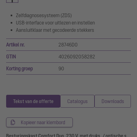
Zelfdiagnosesysteem (ZDS)
USB-interface voor uitlezen en instellen
Aansluitklaar met gecodeerde stekkers
Artikel nr.
28746DO
GTIN
4026092058282
Korting groep
90
Tekst van de offerte
Catalogus
Downloads
Kopieer naar klembord
Besturingskast Comfort Duo, 230 V, met druks. / optische s.