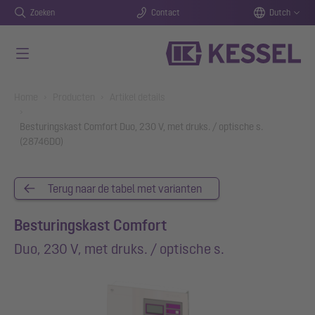
Zoeken
Contact
Dutch
Naar de hoofdinhoud gaan
You are here:
Home
Producten
Artikel details
Besturingskast Comfort Duo, 230 V, met druks. / optische s.
(28746DO)
Terug naar de tabel met varianten
Besturingskast Comfort
Duo, 230 V, met druks. / optische s.