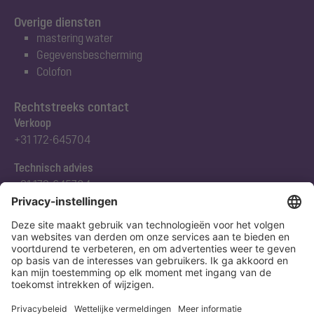
Overige diensten
mastering water
Gegevensbescherming
Colofon
Rechtstreeks contact
Verkoop
+31 172-645704
Technisch advies
+31 172-645704
Abonneert u zich op onze nieuwsbrief
Nu aanmelden