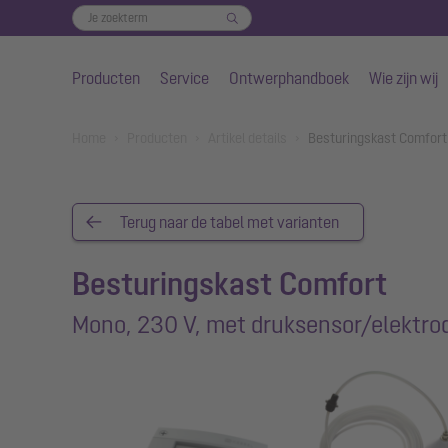
Producten
Service
Ontwerphandboek
Wie zijn wij
Naar de hoofdinhoud gaan
You are here:
Home
Producten
Artikel details
Besturingskast Comfort
Terug naar de tabel met varianten
Besturingskast Comfort
Mono, 230 V, met druksensor/elektro