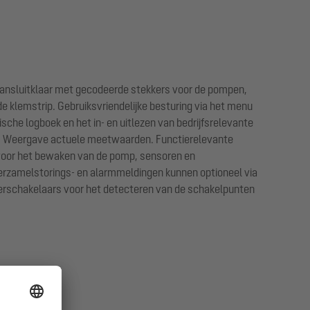
Aansluitklaar met gecodeerde stekkers voor de pompen,
 klemstrip. Gebruiksvriendelijke besturing via het menu
sche logboek en het in- en uitlezen van bedrijfsrelevante
rs. Weergave actuele meetwaarden. Functierelevante
 voor het bewaken van de pomp, sensoren en
 Verzamelstorings- en alarmmeldingen kunnen optioneel via
terschakelaars voor het detecteren van de schakelpunten