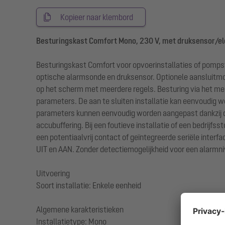
Kopieer naar klembord
Besturingskast Comfort Mono, 230 V, met druksensor/el
Besturingskast Comfort voor opvoerinstallaties of pomps
optische alarmsonde en druksensor. Optionele aansluitmog
op het scherm met meerdere regels. Besturing via het menu 
parameters. De aan te sluiten installatie kan eenvoudig
parameters kunnen eenvoudig worden aangepast dankzij d
accubuffering. Bij een foutieve installatie of een bedrij
een potentiaalvrij contact of geïntegreerde seriële inte
UIT en AAN. Zonder detectiemogelijkheid voor een alarmn
Uitvoering
Soort installatie: Enkele eenheid
Algemene karakteristieken
Installatietype: Mono