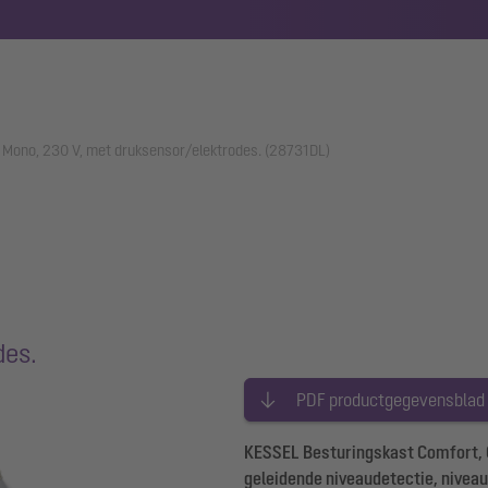
 Mono, 230 V, met druksensor/elektrodes. (28731DL)
des.
PDF productgegevensblad
KESSEL Besturingskast Comfort, 
geleidende niveaudetectie, nivea