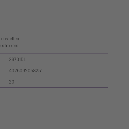
n instellen
e stekkers
28731DL
4026092058251
20