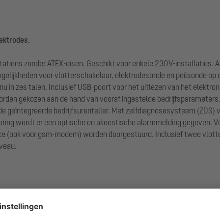
ektrodes.
tations zonder ATEX-eisen. Geschikt voor enkele 230V-installaties. 
elijkheden voor vlotterschakelaar, elektrodesonde en peilsonde op de
in zes talen. Inclusief USB-poort voor het uitlezen van het elektroni
 worden gekozen aan de hand van vooraf ingestelde bedrijfsparamete
e geïntegreerde bedrijfsurenteller. Met zelfdiagnosesysteem (ZDS)
fsstoring wordt er een optische en akoestische alarmmelding gegeven.
rface (ook voor gsm-modem) worden doorgestuurd. Inclusief twee vlot
iveau.