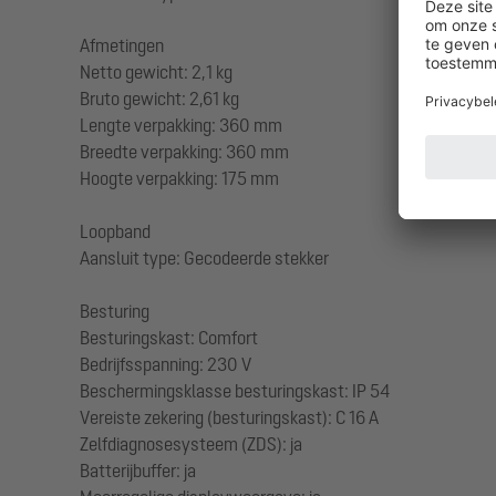
Afmetingen
Netto gewicht: 2,1 kg
Bruto gewicht: 2,61 kg
Lengte verpakking: 360 mm
Breedte verpakking: 360 mm
Hoogte verpakking: 175 mm
Loopband
Aansluit type: Gecodeerde stekker
Besturing
Besturingskast: Comfort
Bedrijfsspanning: 230 V
Beschermingsklasse besturingskast: IP 54
Vereiste zekering (besturingskast): C 16 A
Zelfdiagnosesysteem (ZDS): ja
Batterijbuffer: ja