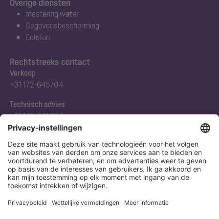
Overige diensten
mastering water
Gegevensbescherming
Colofon
Rechtstreeks contact
Verkoop
+31 172-645704
Technisch advies
+31 172-645704
Abonneert u zich op onze nieuwsbrief
Nu aanmelden