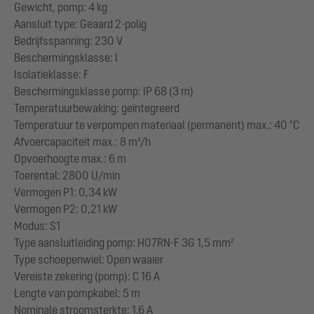
Gewicht, pomp: 4 kg
Aansluit type: Geaard 2-polig
Bedrijfsspanning: 230 V
Beschermingsklasse: I
Isolatieklasse: F
Beschermingsklasse pomp: IP 68 (3 m)
Temperatuurbewaking: geïntegreerd
Temperatuur te verpompen materiaal (permanent) max.: 40 °C
Afvoercapaciteit max.: 8 m³/h
Opvoerhoogte max.: 6 m
Toerental: 2800 U/min
Vermogen P1: 0,34 kW
Vermogen P2: 0,21 kW
Modus: S1
Type aansluitleiding pomp: H07RN-F 3G 1,5 mm²
Type schoepenwiel: Open waaier
Vereiste zekering (pomp): C 16 A
Lengte van pompkabel: 5 m
Nominale stroomsterkte: 1,6 A