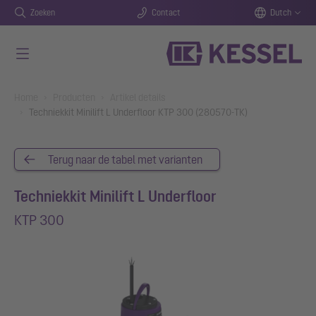
Zoeken
Contact
Dutch
Naar de hoofdinhoud gaan
You are here:
Home
Producten
Artikel details
Techniekkit Minilift L Underfloor KTP 300 (280570-TK)
Terug naar de tabel met varianten
Techniekkit Minilift L Underfloor
KTP 300