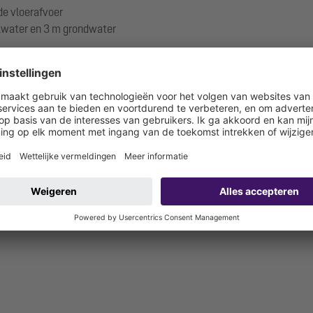
de vloerafvoer
alwater en 3 m grondwater
 bouwzijdig aan te sluiten)