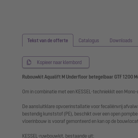
Tekst van de offerte
Catalogus
Downloads
Kopieer naar klembord
Rubouwkit Aqualift M Underfloor betegelbaar GTF 1200 
Om in combinatie met een KESSEL-techniekkit een Mono-o
De aansluitklare opvoerinstallatie voor fecaliënvrij afv
bestendig kunststof (PE), beschikt over een open pompbeh
vloerinbouw is vooraf gemonteerd en kan op de bouwloca
KESSEL-ruwbouwkit, bestaande uit: