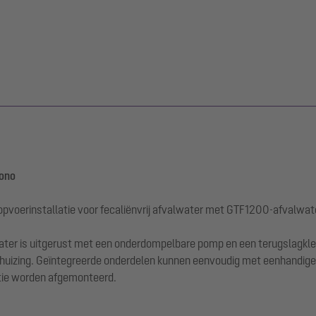
Mono
pvoerinstallatie voor fecaliënvrij afvalwater met GTF1200-afvalwa
alwater is uitgerust met een onderdompelbare pomp en een terugslagk
uizing. Geïntegreerde onderdelen kunnen eenvoudig met eenhandige s
tie worden afgemonteerd.