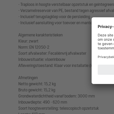
- Traploos in hoogte verstelbaar opzetstuk en geïntegreer
- Verzamelreservoir van PE, bestand tegen agressief afv
- Inclusief terugslagklep voor de persleiding
- Inclusief aansluiting voor toevoer en mantelbuis
Algemene karakteristieken
Kleur: zwart
Norm: EN 12050-2
Soort afvalwater: Fecaliënvrij afvalwater
Inbouwsituatie: vloerinbouw
Afleveringstoestand: Klaar voor installatie (koppelstukken
Afmetingen
Netto gewicht: 15,2 kg
Bruto gewicht: 15,2 kg
Grondwaterdichtheid vanaf bodem: 3000 mm
Inbouwdiepte: 490 - 620 mm
Soort hoogteverstelling: telescopisch opzetstuk