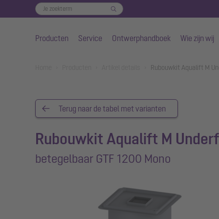
Producten
Service
Ontwerphandboek
Wie zijn wij
Naar de hoofdinhoud gaan
You are here:
Home
Producten
Artikel details
Rubouwkit Aqualift M U
Terug naar de tabel met varianten
Rubouwkit Aqualift M Underf
betegelbaar GTF 1200 Mono