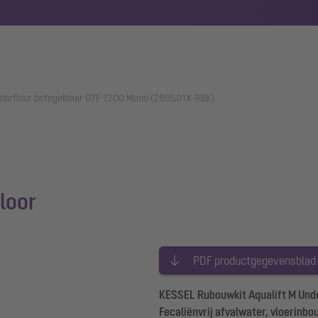
nderfloor betegelbaar GTF 1200 Mono (280501X-RBK)
loor
PDF productgegevensblad
KESSEL Rubouwkit Aqualift M Unde
Fecaliënvrij afvalwater, vloerinb