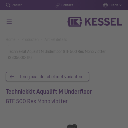
Zoeken
Contact
Dutch
Naar de hoofdinhoud gaan
You are here:
Home
Producten
Artikel details
Techniekkit Aqualift M Underfloor GTF 500 Res Mono vlotter
(280500C-TK)
Terug naar de tabel met varianten
Techniekkit Aqualift M Underfloor
GTF 500 Res Mono vlotter