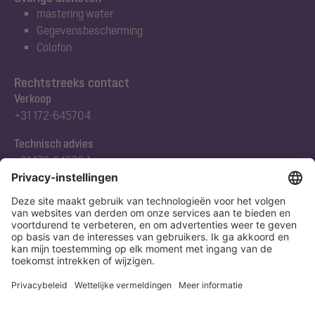
mastering water
Gegevensbescherming
Colofon
Rechtstreeks contact
Verkoop
+31 172-645704
Technisch advies
+31 172-645704
Abonneert u zich op onze nieuwsbrief
Nu aanmelden