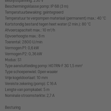
Bedrijfsspanning: 230 V
Beschermingsklasse pomp: IP 68 (3 m)
Temperatuurbewaking: geïntegreerd
Temperatuur te verpompen materiaal (permanent) max.: 40 °C
Kortstondig bestand tegen heet water (2 min.): 80 °C
Afvoercapaciteit max.: 10 m³/h
Opvoerhoogte max.: 8 m
Toerental: 2800 U/min
Vermogen P1: 0,6 kW
Vermogen P2: 0,36 kW
Modus: S1
Type aansluitleiding pomp: H07RN-F 3G 1,5 mm²
Type schoepenwiel: Open waaier
Vrije kogeldoorlaat: 10 mm
Vereiste zekering (pomp): C 16 A
Lengte van pompkabel: 5 m
Nominale stroomsterkte: 2,7 A
Besturing