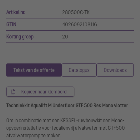
Artikel nr.
280500C-TK
GTIN
4026092108116
Korting groep
20
Tekst van de offerte
Catalogus
Downloads
Kopieer naar klembord
Techniekkit Aqualift M Underfloor GTF 500 Res Mono vlotter
Om in combinatie met een KESSEL-ruwbouwkit een Mono-
opvoerinstallatie voor fecaliënvrij afvalwater met GTF500-
afvalwaterpomp te maken.