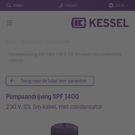
Zoeken
Contact
Dutch
Naar de hoofdinhoud gaan
You are here:
Home
Producten
Artikel details
Pompaandrijving SPF 1400 230 V, S3, 5m-kabel, met condensator
(28029)
Terug naar de tabel met varianten
Pompaandrijving SPF 1400
230 V, S3, 5m-kabel, met condensator