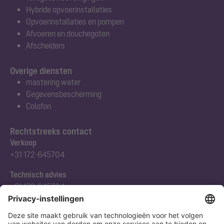
Hybride opvoerinstallaties
Opvoerinstallaties en pompen
Afvoeren en douchegoten
Afscheiders
Overige diensten
mastering water
Gegevensbescherming
Colofon
Rechtstreeks contact
Verkoop
+31 172-645704
Technisch advies
+31 172-645704
Abonneert u zich op onze nieuwsbrief