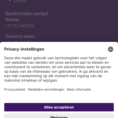
Colofon
Rechtstreeks contact
Verkoop
+31 172-645704
Technisch advies
+31 172-645704
Abonneert u zich op onze nieuwsbrief
Nu aanmelden
Verklaring
Colofon
Copyright 1998-2026 KESSEL SE + Co. KG, Bahnhofstraße 31, 85101 Lenting,