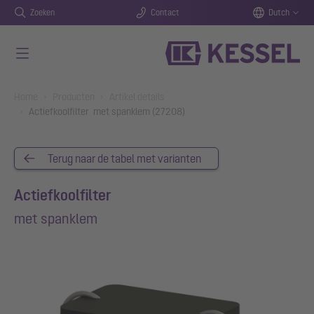
Zoeken
Contact
Dutch
Naar de hoofdinhoud gaan
You are here:
Home
Producten
Artikel details
Actiefkoolfilter met spanklem (27208)
Terug naar de tabel met varianten
Actiefkoolfilter
met spanklem