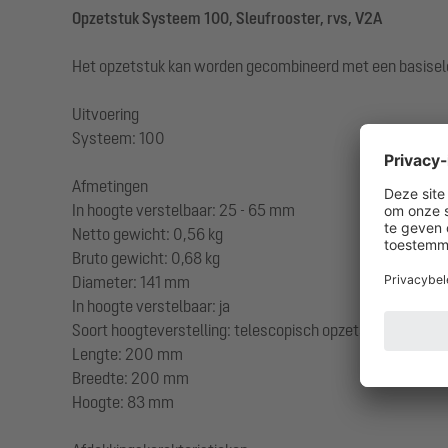
Opzetstuk Systeem 100, Sleufrooster, rvs, V2A
Het opzetstuk kan worden gecombineerd met een basisel
Uitvoering
Systeem: 100
Afmetingen
In hoogte verstelbaar: 25 - 65 mm
Netto gewicht: 0,56 kg
Bruto gewicht: 0,68 kg
Diameter: 141 mm
In hoogte verstelbaar: ja
Soort hoogteverstelling: telescopisch opzetstuk
Lengte: 200 mm
Breedte: 200 mm
Hoogte: 83 mm