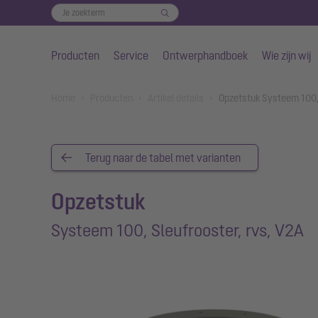
Producten
Service
Ontwerphandboek
Wie zijn wij
Naar de hoofdinhoud gaan
You are here:
Home
Producten
Artikel details
Opzetstuk Systeem 100, 
Terug naar de tabel met varianten
Opzetstuk
Systeem 100, Sleufrooster, rvs, V2A