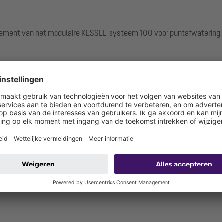
ement van het modulaire KESSEL-systeem 100 voor puntafwatering 