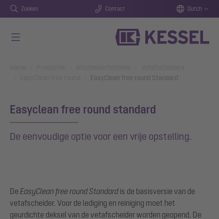
Zoeken
Contact
Dutch
Naar de hoofdinhoud gaan
You are here:
Home
Producten
Afscheidertechniek
Vetafscheiders
EasyClean free round
EasyClean free round Standard
Easyclean free round standard
De eenvoudige optie voor een vrije opstelling.
De
EasyClean free round Standard
is de basisversie van de
vetafscheider. Voor de lediging en reiniging moet het
geurdichte deksel van de vetafscheider worden geopend. De