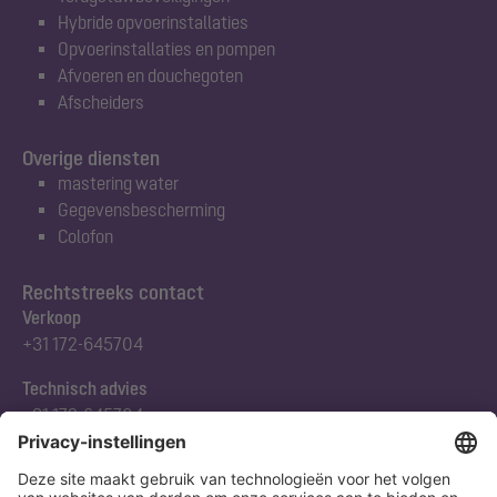
Hybride opvoerinstallaties
Opvoerinstallaties en pompen
Afvoeren en douchegoten
Afscheiders
Overige diensten
mastering water
Gegevensbescherming
Colofon
Rechtstreeks contact
Verkoop
+31 172-645704
Technisch advies
+31 172-645704
Abonneert u zich op onze nieuwsbrief