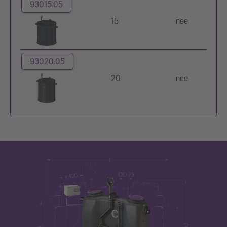
93015.05
15
nee
93020.05
20
nee