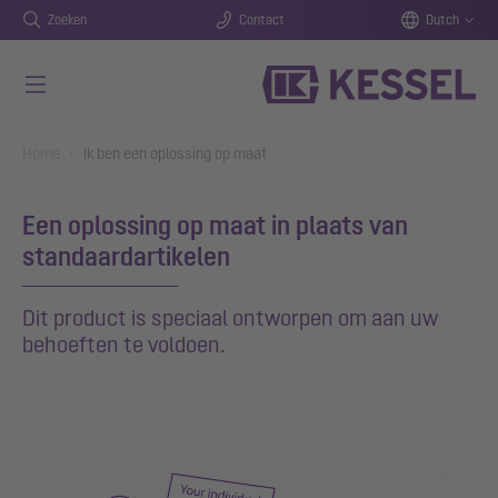
Zoeken
Contact
Dutch
Naar de hoofdinhoud gaan
You are here:
Home
Ik ben een oplossing op maat
Een oplossing op maat in plaats van
standaardartikelen
Dit product is speciaal ontworpen om aan uw
behoeften te voldoen.