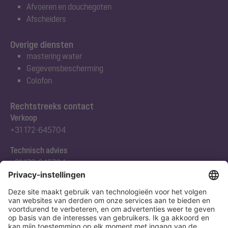
Afvoeren en douchegoten
Afscheiders
Overige diensten
mastering water
Gegevensbescherming
Colofon
Rechtstreeks contact
Verkoop
+31 172-645704
Technisch advies
+31 172-645704
Abonneert u zich op onze nieuwsbrief
Nu aanmelden