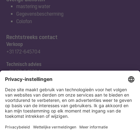
mastering water
Gegevensbescherming
Colofon
Rechtstreeks contact
Verkoop
+31 172-645704
Technisch advies
+31 172-645704
Abonneert u zich op onze nieuwsbrief
Nu aanmelden