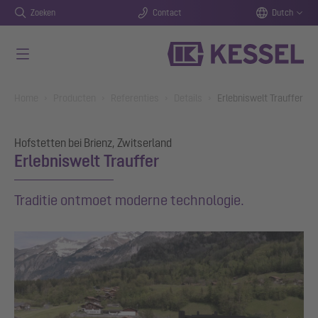
Zoeken
Contact
Dutch
Naar de hoofdinhoud gaan
You are here:
Home
Producten
Referenties
Details
Erlebniswelt Trauffer
Hofstetten bei Brienz, Zwitserland
Erlebniswelt Trauffer
Traditie ontmoet moderne technologie.