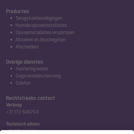
Producten
Terugstuwbeveiligingen
Hybride opvoerinstallaties
Opvoerinstallaties en pompen
Afvoeren en douchegoten
Afscheiders
Overige diensten
mastering water
Gegevensbescherming
Colofon
Rechtstreeks contact
Verkoop
+31 172-645704
Technisch advies
+31 172-645704