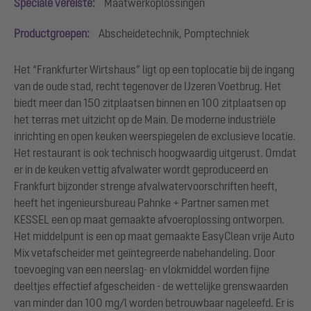
Speciale vereiste:
Maatwerkoplossingen
Productgroepen:
Abscheidetechnik, Pomptechniek
Het “Frankfurter Wirtshaus” ligt op een toplocatie bij de ingang
van de oude stad, recht tegenover de IJzeren Voetbrug. Het
biedt meer dan 150 zitplaatsen binnen en 100 zitplaatsen op
het terras met uitzicht op de Main. De moderne industriële
inrichting en open keuken weerspiegelen de exclusieve locatie.
Het restaurant is ook technisch hoogwaardig uitgerust. Omdat
er in de keuken vettig afvalwater wordt geproduceerd en
Frankfurt bijzonder strenge afvalwatervoorschriften heeft,
heeft het ingenieursbureau Pahnke + Partner samen met
KESSEL een op maat gemaakte afvoeroplossing ontworpen.
Het middelpunt is een op maat gemaakte EasyClean vrije Auto
Mix vetafscheider met geïntegreerde nabehandeling. Door
toevoeging van een neerslag- en vlokmiddel worden fijne
deeltjes effectief afgescheiden - de wettelijke grenswaarden
van minder dan 100 mg/l worden betrouwbaar nageleefd. Er is