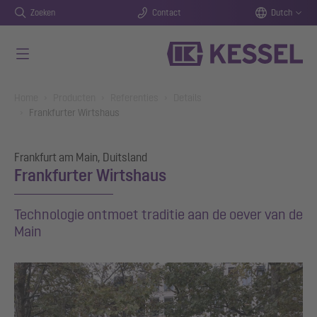
Zoeken
Contact
Dutch
Naar de hoofdinhoud gaan
You are here:
Home
Producten
Referenties
Details
Frankfurter Wirtshaus
Frankfurt am Main, Duitsland
Frankfurter Wirtshaus
Technologie ontmoet traditie aan de oever van de
Main