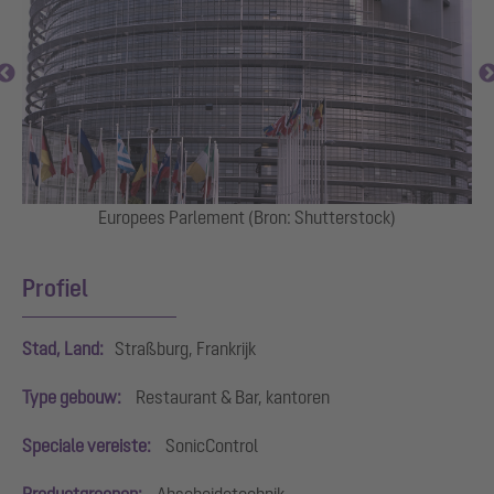
ump
Europees Parlement (Bron: Shutterstock)
In
Profiel
Stad, Land:
Straßburg, Frankrijk
Type gebouw:
Restaurant & Bar, kantoren
Speciale vereiste:
SonicControl
Productgroepen:
Abscheidetechnik