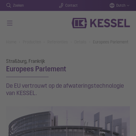
Zoeken
Contact
Dutch
Naar de hoofdinhoud gaan
You are here:
Home
Producten
Referenties
Details
Europees Parlement
Straßburg, Frankrijk
Europees Parlement
De EU vertrouwt op de afwateringstechnologie
van KESSEL.