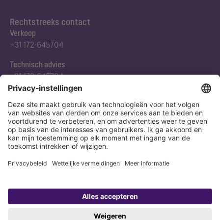
Rechtstreeks contact
Verkoop
+31 172-645704
Technisch advies
+31 172-645704
Abonneert u zich op onze nieuwsbrief
Nu aanmelden
Verklaring
Colofon
Copyright 1998-2026 KESSEL SE + Co. KG, Bahnhofstraße 31, 85101 Lenting,